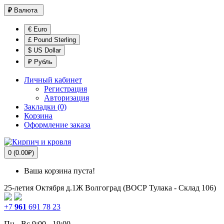
₽
Валюта
€ Euro
£ Pound Sterling
$ US Dollar
₽ Рубль
Личный кабинет
Регистрация
Авторизация
Закладки (0)
Корзина
Оформление заказа
0 (0.00₽)
Ваша корзина пуста!
25-летия Октября д.1Ж
Волгоград (ВОСР Тулака - Склад 106)
+7
961
691 78 23
Пн - Вс 9:00 - 19:00