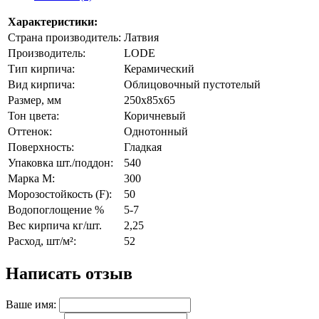
Характеристики:
Страна производитель:
Латвия
Производитель:
LODE
Тип кирпича:
Керамический
Вид кирпича:
Облицовочный пустотелый
Размер, мм
250х85х65
Тон цвета:
Коричневый
Оттенок:
Однотонный
Поверхность:
Гладкая
Упаковка шт./поддон:
540
Марка М:
300
Морозостойкость (F):
50
Водопоглощение %
5-7
Вес кирпича кг/шт.
2,25
Расход, шт/м²:
52
Написать отзыв
Ваше имя: