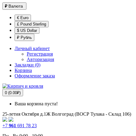
₽
Валюта
€ Euro
£ Pound Sterling
$ US Dollar
₽ Рубль
Личный кабинет
Регистрация
Авторизация
Закладки (0)
Корзина
Оформление заказа
0 (0.00₽)
Ваша корзина пуста!
25-летия Октября д.1Ж
Волгоград (ВОСР Тулака - Склад 106)
+7
961
691 78 23
Пн - Вс 9:00 - 19:00