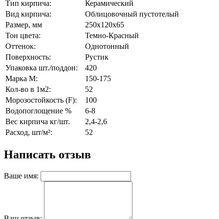
Тип кирпича:
Керамический
Вид кирпича:
Облицовочный пустотелый
Размер, мм
250х120х65
Тон цвета:
Темно-Красный
Оттенок:
Однотонный
Поверхность:
Рустик
Упаковка шт./поддон:
420
Марка М:
150-175
Кол-во в 1м2:
52
Морозостойкость (F):
100
Водопоглощение %
6-8
Вес кирпича кг/шт.
2,4-2,6
Расход, шт/м²:
52
Написать отзыв
Ваше имя:
Ваш отзыв: