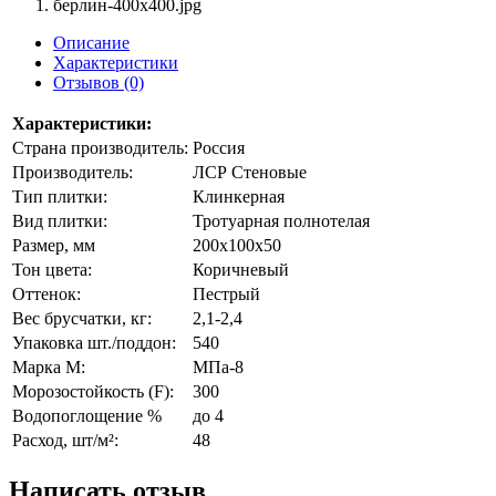
Описание
Характеристики
Отзывов (0)
Характеристики:
Страна производитель:
Россия
Производитель:
ЛСР Стеновые
Тип плитки:
Клинкерная
Вид плитки:
Тротуарная полнотелая
Размер, мм
200x100x50
Тон цвета:
Коричневый
Оттенок:
Пестрый
Вес брусчатки, кг:
2,1-2,4
Упаковка шт./поддон:
540
Марка М:
МПа-8
Морозостойкость (F):
300
Водопоглощение %
до 4
Расход, шт/м²:
48
Написать отзыв