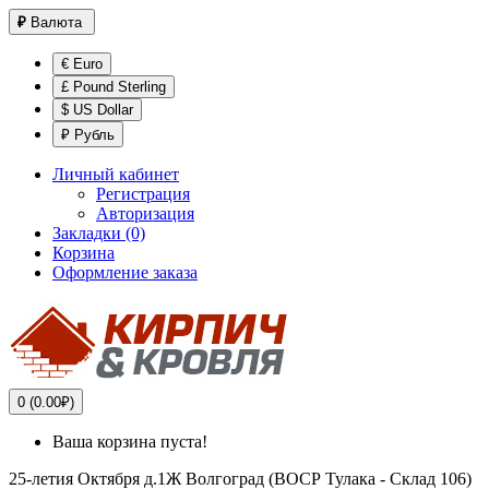
₽
Валюта
€ Euro
£ Pound Sterling
$ US Dollar
₽ Рубль
Личный кабинет
Регистрация
Авторизация
Закладки (0)
Корзина
Оформление заказа
0 (0.00₽)
Ваша корзина пуста!
25-летия Октября д.1Ж
Волгоград (ВОСР Тулака - Склад 106)